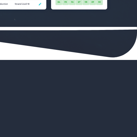
scholen
houden van Viking
nst bij de planning
en op één plek
envoudiger om het bedrijf op te schalen
e interface die eenvoudig is om mee te