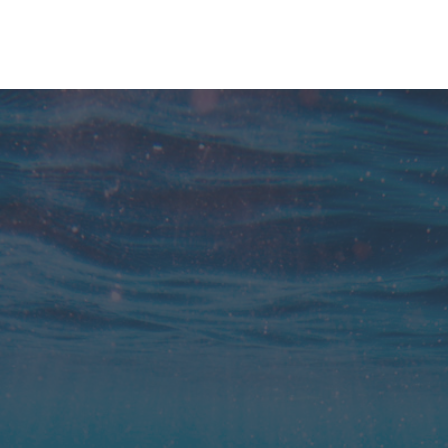
Je klanten kunnen je actuele
beschikbaarheid niet zien, laat staan ​​zelf
lessen inplannen of verzetten