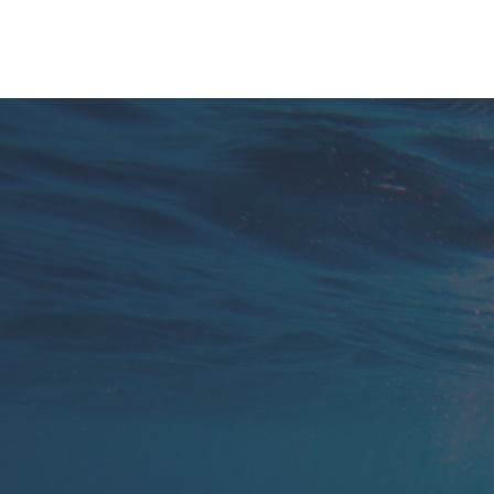
Je zit aan je telefoon & e-mail gekluisterd en
je belt & sms't de hele dag om alles bij te
houden.