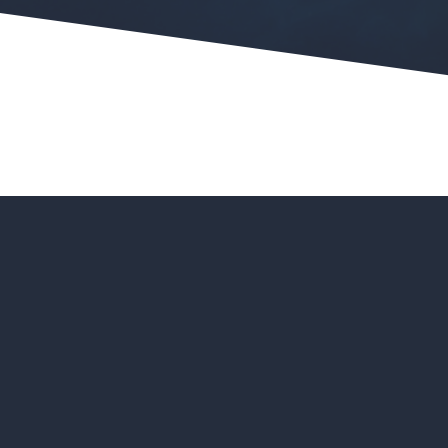
Waarom
klanten
houden van
Ze kunnen op elk moment boeken z
tussenkomst
Altijd tijdig en duidelijk op de hoog
Professionele uitstraling laat een bl