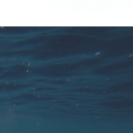
Je vindt 'persoonlijke aandacht' erg
belangrijk, maar aan het eind van het
seizoen neem je liever wat rust.