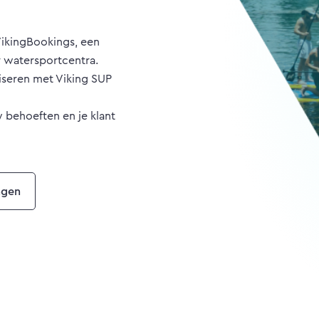
VikingBookings, een
r watersportcentra.
tiseren met Viking SUP
w behoeften en je klant
ngen