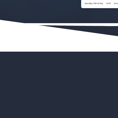
 Viking
Waarom
SUP 
onder menselijke
Enorme tijdwi
Al je boeking
te
Het is veel e
ijvende indruk achter
Een intuïtiev