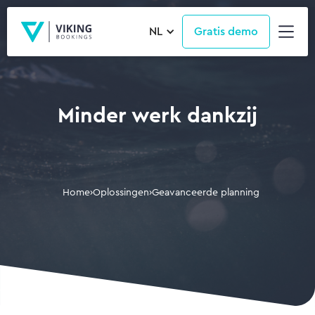
NL
Gratis demo
Minder werk dankzij
Home
›
Oplossingen
›
Geavanceerde planning