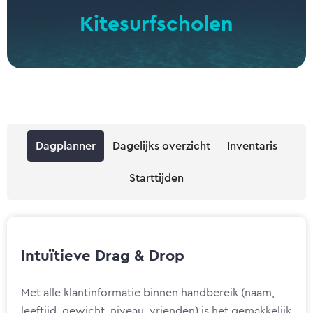
Kitesurfscholen
Surfscholen
Windsurfcentra
Zeilscholen
SUP-scholen
Dagplanner
Dagelijks overzicht
Inventaris
Wingfoil Centers
Starttijden
Intuïtieve Drag & Drop
Met alle klantinformatie binnen handbereik (naam,
leeftijd, gewicht, niveau, vrienden) is het gemakkelijk