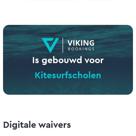
Is gebouwd voor
Kitesurfscholen
Surfscholen
Windsurfcentra
Zeilscholen
SUP-scholen
Digitale waivers